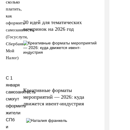
30 идей для тематических
вечеринок на 2026 год
C 1
января
Креативные форматы
самозанятость
мероприятий — 2026: куда
смогут
движется ивент-индустрия
оформить
жители
СПб
и