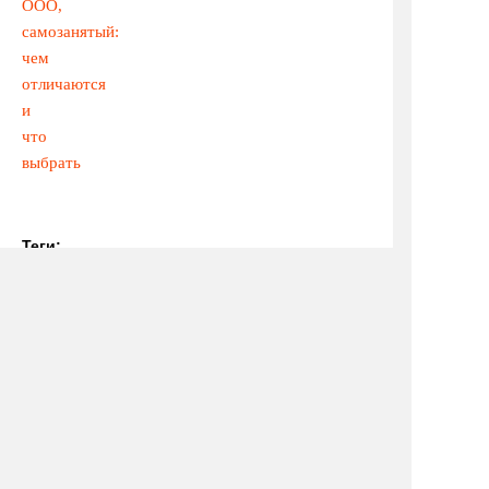
ООО,
самозанятый:
чем
отличаются
и
что
выбрать
Теги:
бизнес
Понравился
материал?
Поделитесь
им
с
друзьями
в
соцсетях!