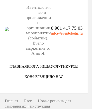
Ивентология
— все о
продвижении
и
организации
8 901 417 75 03
мероприятий
info@eventologia.ru
(событий).
Event-
маркетинг от
А до Я.
ГЛАВНАЯ
БЛОГ
АФИША
УСЛУГИ
КУРСЫ
Ниша
КОНФЕРЕНЦИЯ
О НАС
Этап
Кто мы
Формат
Портфолио
Главная
Блог
Новые регионы для
Еще
самозанятых + инструкция