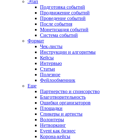
Этап
Подготовка событий
Продвижение событий
Проведение событий
После события
Монетизация событий
Система событий
Формат
Чек-листы
Инструкции и алгоритмы
Кейсы
Интервью
Статьи
Полезное
Фейлообменник
Еще
Партнерство и спонсорство
Благотворительность
Ошибки организаторов
Площадки
Спикеры и артисты
Волонтеры
Нетворкинг
Event как бизнес
Корона-кейсы