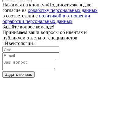
Нажимая на кнопку «Подписаться», я даю
согласие на
обработку персональных данных
в соответствии с
политикой в отношении
обработки персональных данных
Задайте вопрос команде!
Принимаем ваши вопросы об ивентах и
публикуем ответы от специалистов
«Ивентологии»
Задать вопрос
Нажимая на кнопку «Задать вопрос», я даю
согласие на
обработку персональных данных
в соответствии с
политикой в отношении
обработки персональных данных
Телефон: 8 901 417 75 03
E-mail:
info@eventologia.ru
© 2015-2026 Ивентология