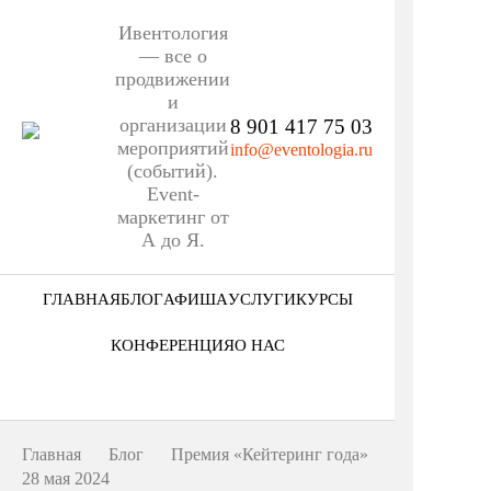
Ивентология
— все о
продвижении
и
организации
8 901 417 75 03
мероприятий
info@eventologia.ru
(событий).
Event-
маркетинг от
А до Я.
ГЛАВНАЯ
БЛОГ
АФИША
УСЛУГИ
КУРСЫ
Ниша
КОНФЕРЕНЦИЯ
О НАС
Этап
Кто мы
Формат
Портфолио
Главная
Блог
Премия «Кейтеринг года»
Еще
28 мая 2024