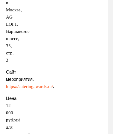
в
Москве,
АG
LOFT,
Варшавское
шоссе,
33,
стр.
3.
Сайт
мероприятия
:
https://cateringawards.ru/
.
Цена:
12
000
рублей
для