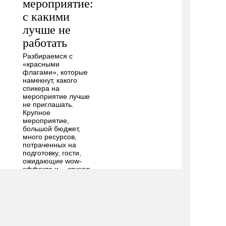
мероприятие:
с какими
лучше не
работать
Разбираемся с
«красными
флагами», которые
намекнут, какого
спикера на
мероприятие лучше
не приглашать.
Крупное
мероприятие,
большой бюджет,
много ресурсов,
потраченных на
подготовку, гости,
ожидающие wow-
эффекта и….спикер,
который
проваливает ваше
мероприятие.…
[Подробнее...]