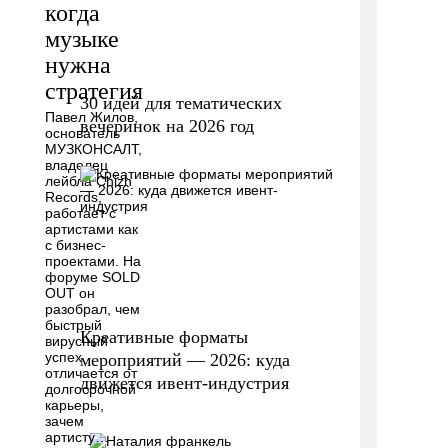
когда
музыке
нужна
стратегия
30 идей для тематических
Павел Жилов,
вечеринок на 2026 год
основатель
МУЗКОНСАЛТ,
владелец
лейбла Chizh
Records,
работает с
артистами как
с бизнес-
проектами. На
форуме SOLD
OUT он
разобрал, чем
быстрый
Креативные форматы
вирусный
успех
мероприятий — 2026: куда
отличается от
движется ивент-индустрия
долгосрочной
карьеры,
зачем
артисту…