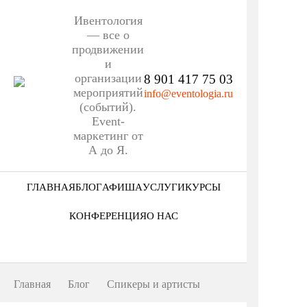
Ивентология
— все о
продвижении
и
организации
8 901 417 75 03
мероприятий
info@eventologia.ru
(событий).
Event-
маркетинг от
А до Я.
ГЛАВНАЯ
БЛОГ
АФИША
УСЛУГИ
КУРСЫ
Ниша
КОНФЕРЕНЦИЯ
О НАС
Этап
Кто мы
Формат
Портфолио
Главная
Блог
Спикеры и артисты
Еще