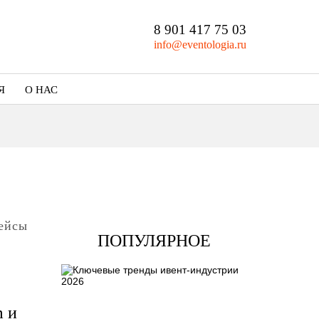
8 901 417 75 03
info@eventologia.ru
Я
О НАС
Кто мы
Портфолио
ейсы
ПОПУЛЯРНОЕ
m и