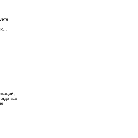
уете
ных…
икаций,
огда все
ие