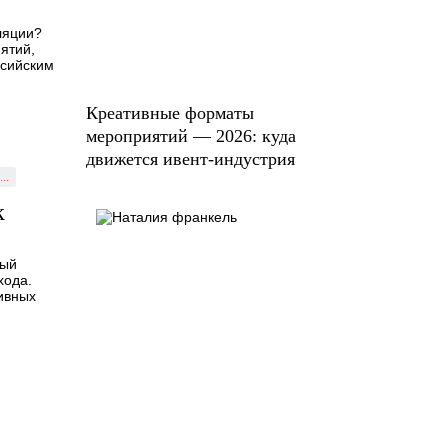
ляции?
ятий,
ссийским
Креативные форматы
мероприятий — 2026: куда
движется ивент-индустрия
...
к
ный
хода.
ивных