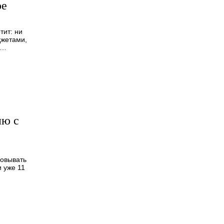
ое
тит: ни
джетами,
я…
ию с
зовывать
 уже 11