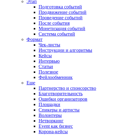
Этап
Подготовка событий
Продвижение событий
Проведение событий
После события
Монетизация событий
Система событий
Формат
Чек-листы
Инструкции и алгоритмы
Кейсы
Интервью
Статьи
Полезное
Фейлообменник
Еще
Партнерство и спонсорство
Благотворительность
Ошибки организаторов
Площадки
Спикеры и артисты
Волонтеры
Нетворкинг
Event как бизнес
Корона-кейсы