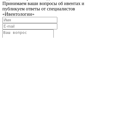
Принимаем ваши вопросы об ивентах и
публикуем ответы от специалистов
«Ивентологии»
Задать вопрос
Нажимая на кнопку «Задать вопрос», я даю
согласие на
обработку персональных данных
в соответствии с
политикой в отношении
обработки персональных данных
Телефон: 8 901 417 75 03
E-mail:
info@eventologia.ru
© 2015-2026 Ивентология
Политика в отношении обработки персональных
данных
Согласие на обработку персональных данных