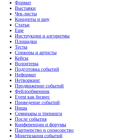
Формат
Выставки
Чек-листы
Концерты и шоу
Статьи
Еще
Инструкции и алгоритмы
Площадки
Тесты
Спикеры и артисты
Кейсы
Волонтеры
Подготовка событий
Неформат
Нетворкинг
Продвижение событий
Фейлообменник
Event как бизнес
Проведение событий
Ниша
Семинары и тренинги
После события
Конференции и форумы
Партнерство и спонсорство
Монетизация событий