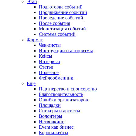
Этап
Подготовка событий
Продвижение событий
Проведение событий
После события
Монетизация событий
Система событий
Формат
Чек-листы
Инструкции и алгоритмы
Кейсы
Интервью
Статьи
Полезное
Фейлообменник
Еще
Партнерство и спонсорство
Благотворительность
Ошибки организаторов
Площадки
Спикеры и артисты
Волонтеры
Нетворкинг
Event как бизнес
Корона-кейсы