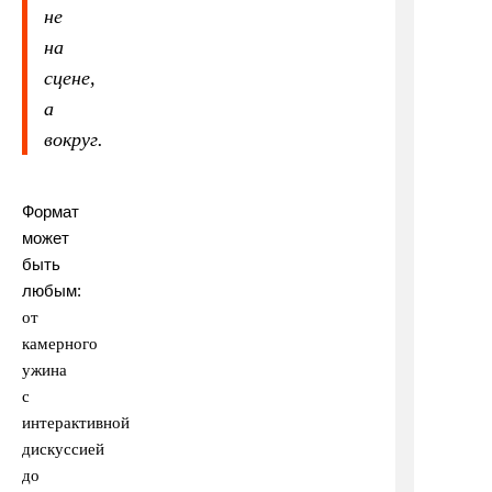
не
на
сцене,
а
вокруг.
Формат
может
быть
любым:
от
камерного
ужина
с
интерактивной
дискуссией
до