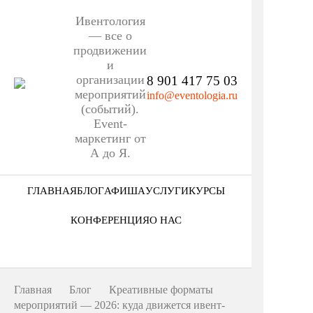
Ивентология
— все о
продвижении
и
организации
8 901 417 75 03
мероприятий
info@eventologia.ru
(событий).
Event-
маркетинг от
А до Я.
ГЛАВНАЯ
БЛОГ
АФИША
УСЛУГИ
КУРСЫ
Ниша
КОНФЕРЕНЦИЯ
О НАС
Этап
Кто мы
Формат
Портфолио
Главная
Блог
Креативные форматы
Еще
мероприятий — 2026: куда движется ивент-