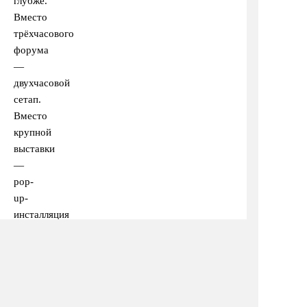
глубже.
Вместо
трёхчасового
форума
—
двухчасовой
сетап.
Вместо
крупной
выставки
—
pop-
up-
инсталляция
на
один
вечер.
Это
соответствует