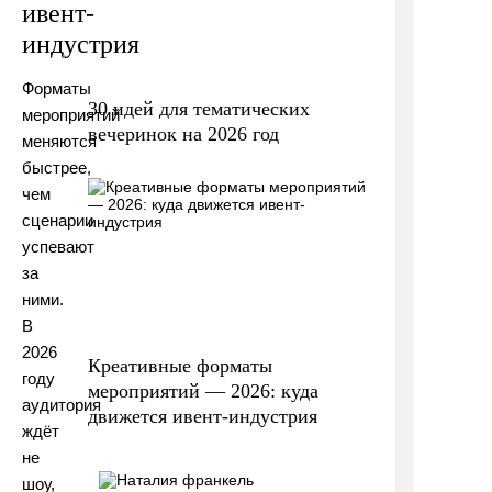
ивент-
индустрия
Форматы
30 идей для тематических
мероприятий
вечеринок на 2026 год
меняются
быстрее,
чем
сценарии
успевают
за
ними.
В
2026
Креативные форматы
году
мероприятий — 2026: куда
аудитория
движется ивент-индустрия
ждёт
не
шоу,