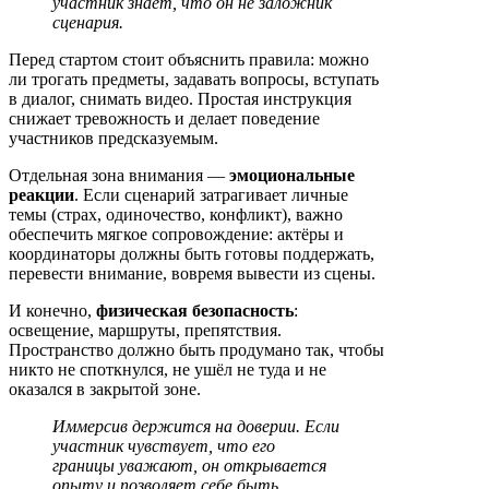
участник знает, что он не заложник
сценария.
Перед стартом стоит объяснить правила: можно
ли трогать предметы, задавать вопросы, вступать
в диалог, снимать видео. Простая инструкция
снижает тревожность и делает поведение
участников предсказуемым.
Отдельная зона внимания —
эмоциональные
реакции
. Если сценарий затрагивает личные
темы (страх, одиночество, конфликт), важно
обеспечить мягкое сопровождение: актёры и
координаторы должны быть готовы поддержать,
перевести внимание, вовремя вывести из сцены.
И конечно,
физическая безопасность
:
освещение, маршруты, препятствия.
Пространство должно быть продумано так, чтобы
никто не споткнулся, не ушёл не туда и не
оказался в закрытой зоне.
Иммерсив держится на доверии. Если
участник чувствует, что его
границы уважают, он открывается
опыту и позволяет себе быть