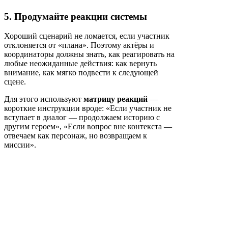
5. Продумайте реакции системы
Хороший сценарий не ломается, если участник
отклоняется от «плана». Поэтому актёры и
координаторы должны знать, как реагировать на
любые неожиданные действия: как вернуть
внимание, как мягко подвести к следующей
сцене.
Для этого используют
матрицу реакций
—
короткие инструкции вроде: «Если участник не
вступает в диалог — продолжаем историю с
другим героем», «Если вопрос вне контекста —
отвечаем как персонаж, но возвращаем к
миссии».
6. Завершите историю
Финал в иммерсиве важен не меньше, чем
начало. Он может быть общим (все собираются в
одной точке) или индивидуальным (каждый