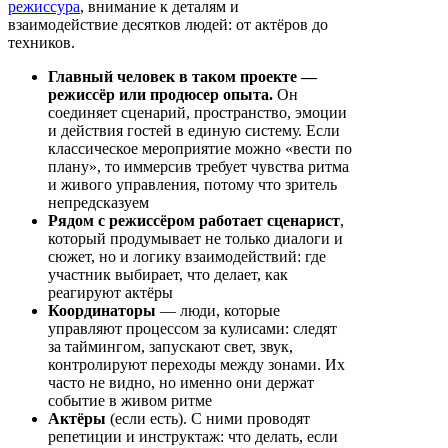
режиссура
, внимание к деталям и
взаимодействие десятков людей: от актёров до
техников.
Главный человек в таком проекте —
режиссёр или продюсер опыта
.
Он
соединяет сценарий, пространство, эмоции
и действия гостей в единую систему. Если
классическое мероприятие можно «вести по
плану», то иммерсив требует чувства ритма
и живого управления, потому что зритель
непредсказуем
Рядом с режиссёром работает сценарист
,
который продумывает не только диалоги и
сюжет, но и логику взаимодействий: где
участник выбирает, что делает, как
реагируют актёры
Координаторы
— люди, которые
управляют процессом за кулисами: следят
за таймингом, запускают свет, звук,
контролируют переходы между зонами. Их
часто не видно, но именно они держат
событие в живом ритме
Актёры
(если есть). С ними проводят
репетиции и инструктаж: что делать, если