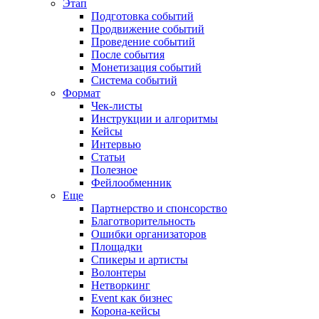
Этап
Подготовка событий
Продвижение событий
Проведение событий
После события
Монетизация событий
Система событий
Формат
Чек-листы
Инструкции и алгоритмы
Кейсы
Интервью
Статьи
Полезное
Фейлообменник
Еще
Партнерство и спонсорство
Благотворительность
Ошибки организаторов
Площадки
Спикеры и артисты
Волонтеры
Нетворкинг
Event как бизнес
Корона-кейсы