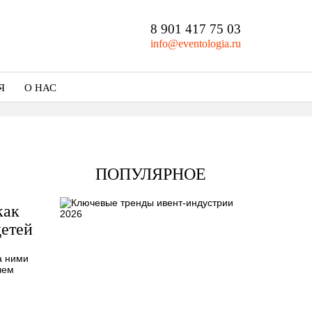
8 901 417 75 03
info@eventologia.ru
Я
О НАС
Кто мы
Портфолио
ПОПУЛЯРНОЕ
как
детей
а ними
чем