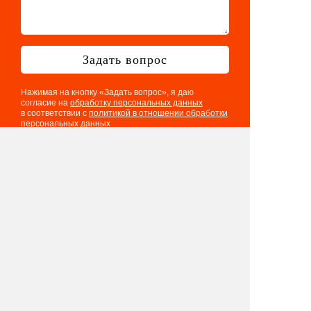
Задать вопрос
Нажимая на кнопку «Задать вопрос», я даю
согласие на
обработку персональных данных
в соответствии с
политикой в отношении обработки
персональных данных
Телефон: 8 901 417 75 03
E-mail:
info@eventologia.ru
© 2015-2026 Ивентология
Политика в отношении обработки
персональных данных
Согласие на обработку персональных данных