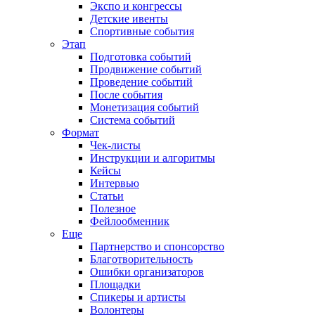
Экспо и конгрессы
Детские ивенты
Спортивные события
Этап
Подготовка событий
Продвижение событий
Проведение событий
После события
Монетизация событий
Система событий
Формат
Чек-листы
Инструкции и алгоритмы
Кейсы
Интервью
Статьи
Полезное
Фейлообменник
Еще
Партнерство и спонсорство
Благотворительность
Ошибки организаторов
Площадки
Спикеры и артисты
Волонтеры