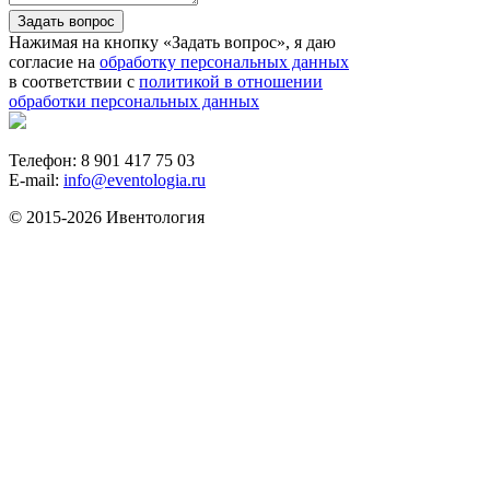
Задать вопрос
Нажимая на кнопку «Задать вопрос», я даю
согласие на
обработку персональных данных
в соответствии с
политикой в отношении
обработки персональных данных
Телефон: 8 901 417 75 03
E-mail:
info@eventologia.ru
© 2015-2026 Ивентология
Политика в отношении обработки персональных
данных
Согласие на обработку персональных данных
Айдентика и дизайн -
GrandizzDesign
Веб-разработка -
WebKing
Создание скриптов для инфобизнеса
Что будем искать?