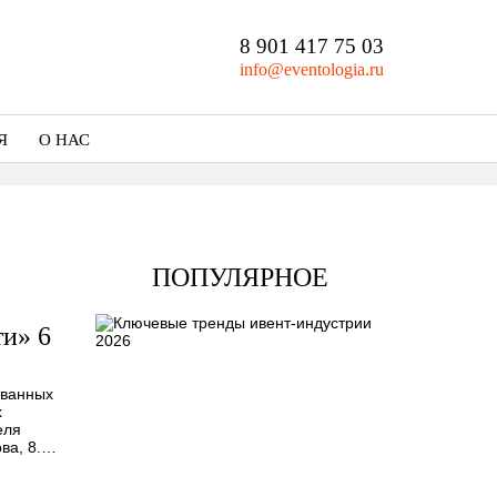
8 901 417 75 03
info@eventologia.ru
Я
О НАС
Кто мы
Портфолио
ПОПУЛЯРНОЕ
и» 6
ованных
х
еля
ова, 8.…