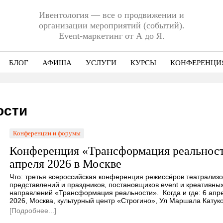
Ивентология — все о продвижении и
организации мероприятий (событий).
Event-маркетинг от А до Я.
БЛОГ
АФИША
УСЛУГИ
КУРСЫ
КОНФЕРЕНЦИ
Ниша
Этап
ости
Формат
Конференции и форумы
Еще
Конференция «Трансформация реальност
апреля 2026 в Москве
Что: третья всероссийская конференция режиссёров театрализ
представлений и праздников, постановщиков event и креативны
направлений «Трансформация реальности». Когда и где: 6 апр
2026, Москва, культурный центр «Строгино», Ул Маршала Катук
[Подробнее...]