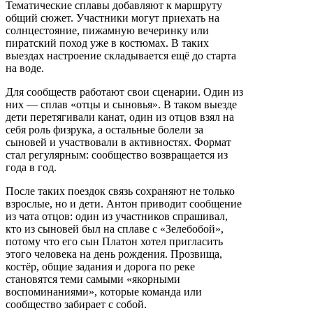
Тематические сплавы добавляют к маршруту
общий сюжет. Участники могут приехать на
солнцестояние, пижамную вечеринку или
пиратский поход уже в костюмах. В таких
выездах настроение складывается ещё до старта
на воде.
Для сообществ работают свои сценарии. Один из
них — сплав «отцы и сыновья». В таком выезде
дети перетягивали канат, один из отцов взял на
себя роль физрука, а остальные болели за
сыновей и участвовали в активностях. Формат
стал регулярным: сообщество возвращается из
года в год.
После таких поездок связь сохраняют не только
взрослые, но и дети. Антон приводит сообщение
из чата отцов: один из участников спрашивал,
кто из сыновей был на сплаве с «Зелебобой»,
потому что его сын Платон хотел пригласить
этого человека на день рождения. Прозвища,
костёр, общие задания и дорога по реке
становятся теми самыми «якорными
воспоминаниями», которые команда или
сообщество забирает с собой.