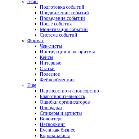
Этап
Подготовка событий
Продвижение событий
Проведение событий
После события
Монетизация событий
Система событий
Формат
Чек-листы
Инструкции и алгоритмы
Кейсы
Интервью
Статьи
Полезное
Фейлообменник
Еще
Партнерство и спонсорство
Благотворительность
Ошибки организаторов
Площадки
Спикеры и артисты
Волонтеры
Нетворкинг
Event как бизнес
Корона-кейсы