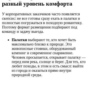
разный уровень комфорта
У корпоративных заказчиков часто появляется
скепсис: не все готовы сразу ехать в палатки и
полностью погружаться в походную романтику.
Поэтому формат размещения подбирают под
команду и задачу выезда.
Палатки
выбирают те, кто хочет быть
максимально близко к природе. Это
живописные стоянки, оборудованный
кемпинг и современное снаряжение.
Человек просыпается, открывает палатку —
перед ним река, солнце и берег. Для тех, кто
любит походы, в этом и есть смысл: выйти
из города и оказаться прямо внутри
природной среды.
Глэмпинг
подходит командам, которым
нужна природа без отказа от привычного
комфорта. Это А-фреймы на берегу,
городские удобства внутри, эстетика в
стиле кинфолк, атмосфера уюта. Такой
вариант снимает часть опасений у людей,
которые хотят выехать из города, но не