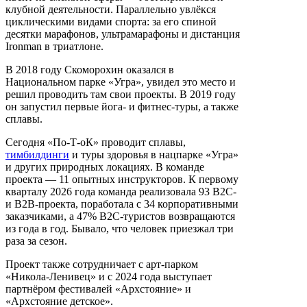
клубной деятельности. Параллельно увлёкся
циклическими видами спорта: за его спиной
десятки марафонов, ультрамарафоны и дистанция
Ironman в триатлоне.
В 2018 году Скоморохин оказался в
Национальном парке «Угра», увидел это место и
решил проводить там свои проекты. В 2019 году
он запустил первые йога- и фитнес-туры, а также
сплавы.
Сегодня «По-Т-оК» проводит сплавы,
тимбилдинги
и туры здоровья в нацпарке «Угра»
и других природных локациях. В команде
проекта — 11 опытных инструкторов. К первому
кварталу 2026 года команда реализовала 93 B2C-
и B2B-проекта, поработала с 34 корпоративными
заказчиками, а 47% B2C-туристов возвращаются
из года в год. Бывало, что человек приезжал три
раза за сезон.
Проект также сотрудничает с арт-парком
«Никола-Ленивец» и с 2024 года выступает
партнёром фестивалей «Архстояние» и
«Архстояние детское».