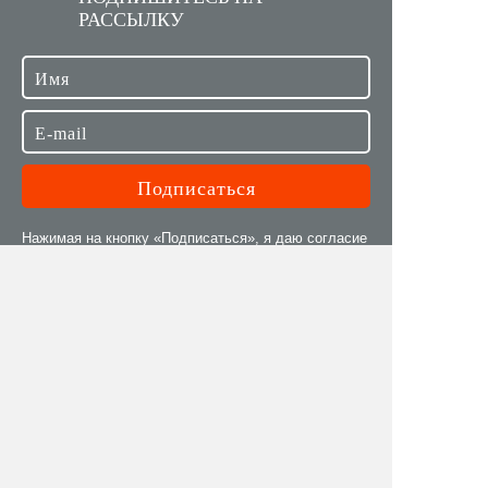
РАССЫЛКУ
Нажимая на кнопку «Подписаться», я даю согласие
на
обработку персональных данных
в соответствии
с
политикой в отношении обработки персональных
данных
Задайте вопрос команде!
Принимаем ваши вопросы об ивентах и публикуем
ответы от специалистов «Ивентологии»