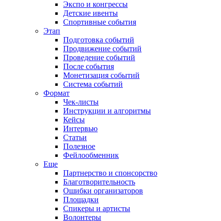
Экспо и конгрессы
Детские ивенты
Спортивные события
Этап
Подготовка событий
Продвижение событий
Проведение событий
После события
Монетизация событий
Система событий
Формат
Чек-листы
Инструкции и алгоритмы
Кейсы
Интервью
Статьи
Полезное
Фейлообменник
Еще
Партнерство и спонсорство
Благотворительность
Ошибки организаторов
Площадки
Спикеры и артисты
Волонтеры