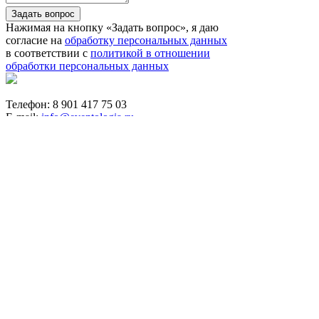
Задать вопрос
Нажимая на кнопку «Задать вопрос», я даю
согласие на
обработку персональных данных
в соответствии с
политикой в отношении
обработки персональных данных
Телефон: 8 901 417 75 03
E-mail:
info@eventologia.ru
© 2015-2026 Ивентология
Политика в отношении обработки персональных
данных
Согласие на обработку персональных данных
Айдентика и дизайн -
GrandizzDesign
Веб-разработка -
WebKing
Создание скриптов для инфобизнеса
Что будем искать?