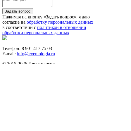
Задать вопрос
Нажимая на кнопку «Задать вопрос», я даю
согласие на
обработку персональных данных
в соответствии с
политикой в отношении
обработки персональных данных
Телефон: 8 901 417 75 03
E-mail:
info@eventologia.ru
© 2015-2026 Ивентология
Политика в отношении обработки персональных
данных
Согласие на обработку персональных данных
Айдентика и дизайн -
GrandizzDesign
Веб-разработка -
WebKing
Создание скриптов для инфобизнеса
Что будем искать?