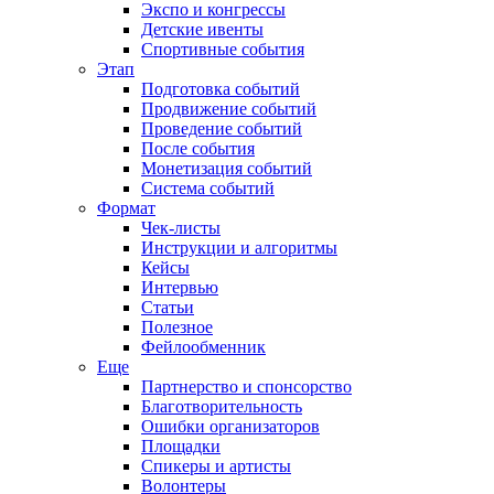
Экспо и конгрессы
Детские ивенты
Спортивные события
Этап
Подготовка событий
Продвижение событий
Проведение событий
После события
Монетизация событий
Система событий
Формат
Чек-листы
Инструкции и алгоритмы
Кейсы
Интервью
Статьи
Полезное
Фейлообменник
Еще
Партнерство и спонсорство
Благотворительность
Ошибки организаторов
Площадки
Спикеры и артисты
Волонтеры