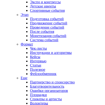
Экспо и конгрессы
Детские ивенты
Спортивные события
Этап
Подготовка событий
Продвижение событий
Проведение событий
После события
Монетизация событий
Система событий
Формат
Чек-листы
Инструкции и алгоритмы
Кейсы
Интервью
Статьи
Полезное
Фейлообменник
Еще
Партнерство и спонсорство
Благотворительность
Ошибки организаторов
Площадки
Спикеры и артисты
Волонтеры