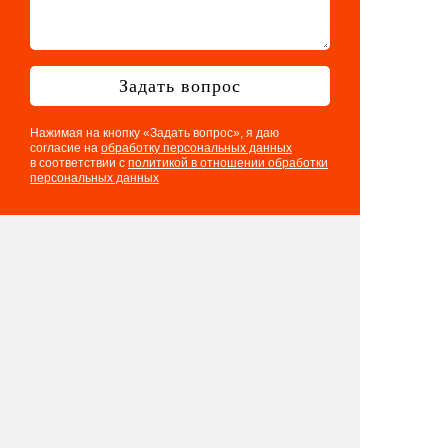
Задать вопрос
Нажимая на кнопку «Задать вопрос», я даю
согласие на
обработку персональных данных
в соответствии с
политикой в отношении обработки
персональных данных
Телефон: 8 901 417 75 03
E-mail:
info@eventologia.ru
© 2015-2026 Ивентология
Политика в отношении обработки
персональных данных
Согласие на обработку персональных данных