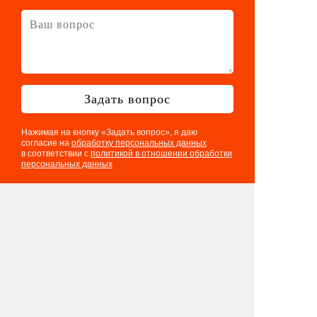
Задать вопрос
Нажимая на кнопку «Задать вопрос», я даю
согласие на
обработку персональных данных
в соответствии с
политикой в отношении обработки
персональных данных
Телефон: 8 901 417 75 03
E-mail:
info@eventologia.ru
© 2015-2026 Ивентология
Политика в отношении обработки