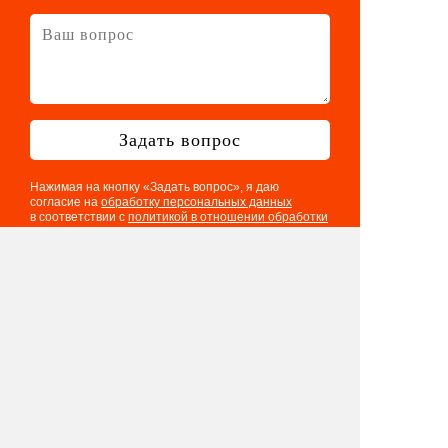
Задать вопрос
Нажимая на кнопку «Задать вопрос», я даю
согласие на
обработку персональных данных
в соответствии с
политикой в отношении обработки
персональных данных
Телефон: 8 901 417 75 03
E-mail:
info@eventologia.ru
© 2015-2026 Ивентология
Политика в отношении обработки