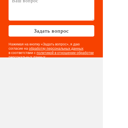
Задать вопрос
Нажимая на кнопку «Задать вопрос», я даю
согласие на
обработку персональных данных
в соответствии с
политикой в отношении обработки
персональных данных
Телефон: 8 901 417 75 03
E-mail:
info@eventologia.ru
© 2015-2026 Ивентология
Политика в отношении обработки
персональных данных
Согласие на обработку персональных данных