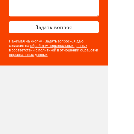
Задать вопрос
Нажимая на кнопку «Задать вопрос», я даю
согласие на
обработку персональных данных
в соответствии с
политикой в отношении обработки
персональных данных
Телефон: 8 901 417 75 03
E-mail:
info@eventologia.ru
© 2015-2026 Ивентология
Политика в отношении обработки
персональных данных
Согласие на обработку персональных данных