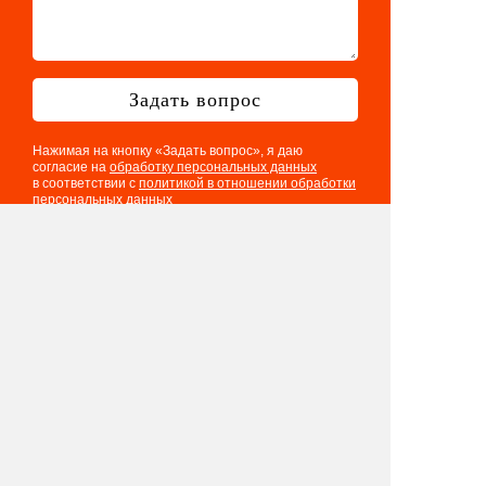
Задать вопрос
Нажимая на кнопку «Задать вопрос», я даю
согласие на
обработку персональных данных
в соответствии с
политикой в отношении обработки
персональных данных
Телефон: 8 901 417 75 03
E-mail:
info@eventologia.ru
© 2015-2026 Ивентология
Политика в отношении обработки
персональных данных
Согласие на обработку персональных данных