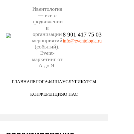
Ивентология
— все о
продвижении
и
организации
8 901 417 75 03
мероприятий
info@eventologia.ru
(событий).
Event-
маркетинг от
А до Я.
ГЛАВНАЯ
БЛОГ
АФИША
УСЛУГИ
КУРСЫ
Ниша
КОНФЕРЕНЦИЯ
О НАС
Этап
Кто мы
Формат
Портфолио
Еще