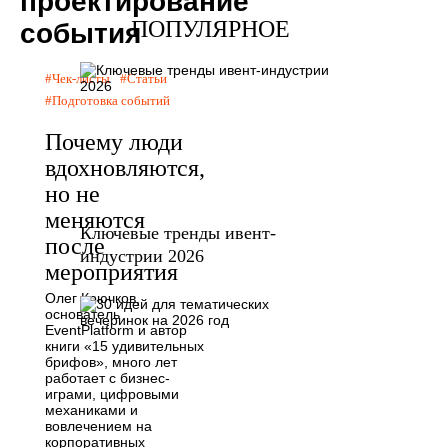
проектирование
ПОПУЛЯРНОЕ
события
Чек-листы
Статьи
Подготовка событий
Почему люди
вдохновляются,
но не
меняются
Ключевые тренды ивент-
после
индустрии 2026
мероприятия
Олег Крючков,
основатель
EventPlatform и автор
книги «15 удивительных
брифов», много лет
работает с бизнес-
играми, цифровыми
механиками и
вовлечением на
корпоративных