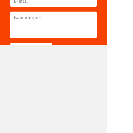
Задать вопрос
Нажимая на кнопку «Задать вопрос», я даю
согласие на
обработку персональных данных
в соответствии с
политикой в отношении
обработки персональных данных
Телефон: 8 901 417 75 03
E-mail:
info@eventologia.ru
© 2015-2026 Ивентология