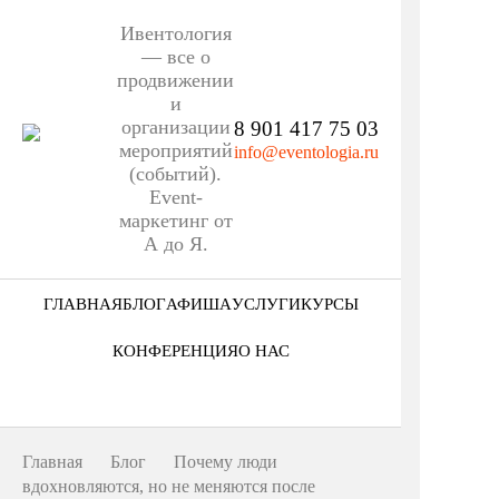
Ивентология
— все о
продвижении
и
организации
8 901 417 75 03
мероприятий
info@eventologia.ru
(событий).
Event-
маркетинг от
А до Я.
ГЛАВНАЯ
БЛОГ
АФИША
УСЛУГИ
КУРСЫ
Ниша
КОНФЕРЕНЦИЯ
О НАС
Этап
Кто мы
Формат
Портфолио
Главная
Блог
Почему люди
Еще
вдохновляются, но не меняются после