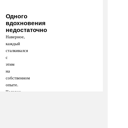
Одного
вдохновения
недостаточно
Наверное,
каждый
сталкивался
с
этим
на
собственном
опыте.
Человек
приезжает
на
конференцию,
слушает
блестящих