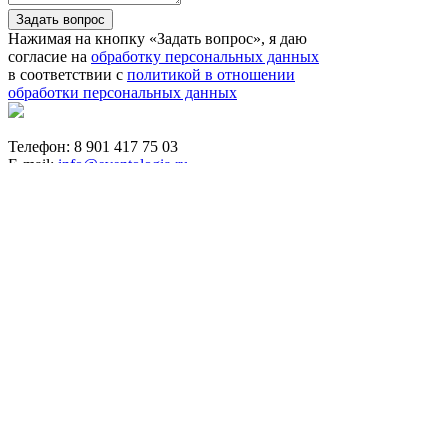
Задать вопрос
Нажимая на кнопку «Задать вопрос», я даю
согласие на
обработку персональных данных
в соответствии с
политикой в отношении
обработки персональных данных
Телефон: 8 901 417 75 03
E-mail:
info@eventologia.ru
© 2015-2026 Ивентология
Политика в отношении обработки персональных
данных
Согласие на обработку персональных данных
Айдентика и дизайн -
GrandizzDesign
Веб-разработка -
WebKing
Создание скриптов для инфобизнеса
Что будем искать?