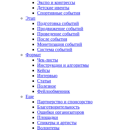
Экспо и конгрессы
Детские ивенты
Спортивные события
Этап
Подготовка событий
Продвижение событий
Проведение событий
После события
Монетизация событий
Система событий
Формат
Чек-листы
Инструкции и алгоритмы
Кейсы
Интервью
Статьи
Полезное
Фейлообменник
Еще
Партнерство и спонсорство
Благотворительность
Ошибки организаторов
Площадки
Спикеры и артисты
Волонтеры