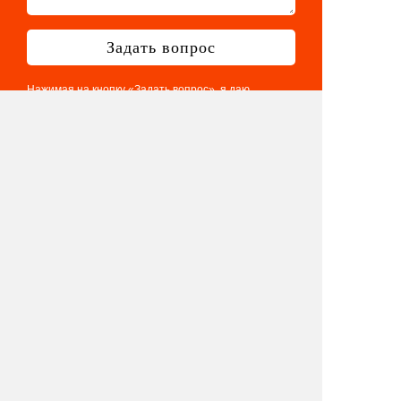
Задать вопрос
Нажимая на кнопку «Задать вопрос», я даю
согласие на
обработку персональных данных
в соответствии с
политикой в отношении обработки
персональных данных
Телефон: 8 901 417 75 03
E-mail:
info@eventologia.ru
© 2015-2026 Ивентология
Политика в отношении обработки
персональных данных
Согласие на обработку персональных данных
Айдентика и дизайн -
GrandizzDesign