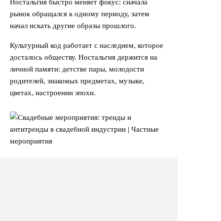
Ностальгия быстро меняет фокус: сначала
рынок обращался к одному периоду, затем
начал искать другие образы прошлого.
Культурный код работает с наследием, которое
досталось обществу. Ностальгия держится на
личной памяти: детстве пары, молодости
родителей, знакомых предметах, музыке,
цветах, настроении эпохи.
Drugoe Event из Воронежа сделало проект в
более эстетском прочтении прошлого.
Визуально эта работа пересекалась с тем, что в
тот же период появлялось в модных показах
Chanel: рынок частных мероприятий смотрит