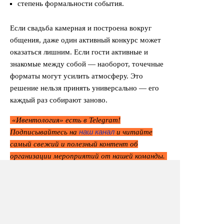
степень формальности события.
Если свадьба камерная и построена вокруг
общения, даже один активный конкурс может
оказаться лишним. Если гости активные и
знакомые между собой — наоборот, точечные
форматы могут усилить атмосферу. Это
решение нельзя принять универсально — его
каждый раз собирают заново.
«Ивентология» есть в Telegram!
наш канал
Подписывайтесь на
и читайте
самый свежий и полезный контент об
организации мероприятий от нашей команды.
Самый важный навык —
готовность отказаться