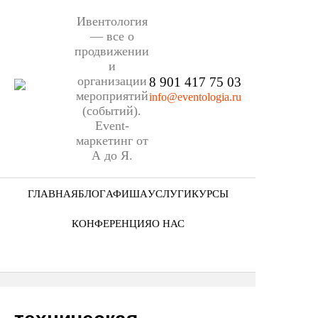
Ивентология
— все о
продвижении
и
организации
8 901 417 75 03
мероприятий
info@eventologia.ru
(событий).
Event-
маркетинг от
А до Я.
ГЛАВНАЯ
БЛОГ
АФИША
УСЛУГИ
КУРСЫ
Ниша
КОНФЕРЕНЦИЯ
О НАС
Этап
Кто мы
Формат
Портфолио
Еще