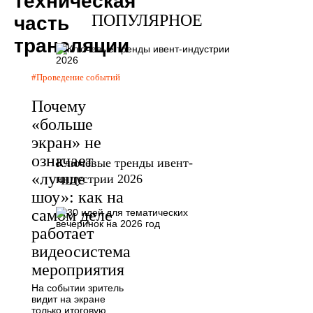
техническая
ПОПУЛЯРНОЕ
часть
трансляции
Проведение событий
Почему
«больше
экран» не
означает
Ключевые тренды ивент-
«лучше
индустрии 2026
шоу»: как на
самом деле
работает
видеосистема
мероприятия
На событии зритель
видит на экране
только итоговую