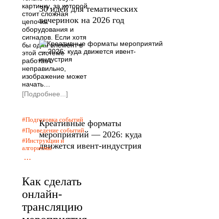
картинку, за которой
30 идей для тематических
стоит сложная
вечеринок на 2026 год
цепочка
оборудования и
сигналов. Если хотя
бы один элемент в
этой системе
работает
неправильно,
изображение может
начать…
[Подробнее...]
Подготовка событий
Креативные форматы
Проведение событий
мероприятий — 2026: куда
Инструкции и
движется ивент-индустрия
алгоритмы
...
Как сделать
онлайн-
трансляцию