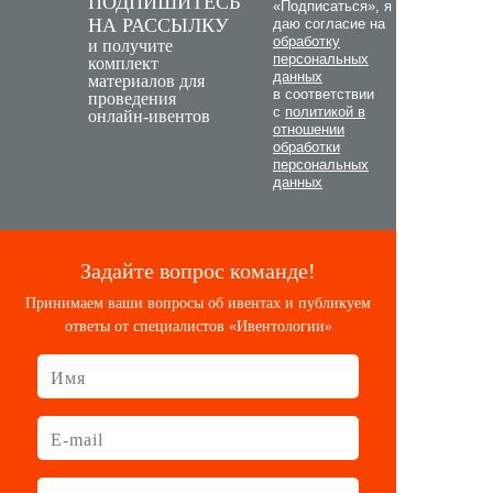
ПОДПИШИТЕСЬ
«Подписаться», я
НА РАССЫЛКУ
даю согласие на
обработку
и получите
персональных
комплект
данных
материалов для
в соответствии
проведения
с
политикой в
онлайн-ивентов
отношении
обработки
персональных
данных
Задайте вопрос команде!
Принимаем ваши вопросы об ивентах и публикуем
ответы от специалистов «Ивентологии»