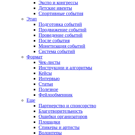
Экспо и конгрессы
Детские ивенты
Спортивные события
Этап
Подготовка событий
Продвижение событий
Проведение событий
После события
Монетизация событий
Система событий
Формат
Чек-листы
Инструкции и алгоритмы
Кейсы
Интервью
Статьи
Полезное
Фейлообменник
Еще
Партнерство и спонсорство
Благотворительность
Ошибки организаторов
Площадки
Спикеры и артисты
Волонтеры