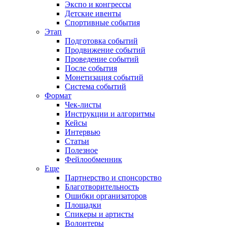
Экспо и конгрессы
Детские ивенты
Спортивные события
Этап
Подготовка событий
Продвижение событий
Проведение событий
После события
Монетизация событий
Система событий
Формат
Чек-листы
Инструкции и алгоритмы
Кейсы
Интервью
Статьи
Полезное
Фейлообменник
Еще
Партнерство и спонсорство
Благотворительность
Ошибки организаторов
Площадки
Спикеры и артисты
Волонтеры