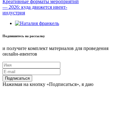
Креативные форматы мероприятий
— 2026: куда движется ивент-
индустрия
Подпишитесь на рассылку
и получите комплект материалов для проведения
онлайн-ивентов
Нажимая на кнопку «Подписаться», я даю
согласие на
обработку персональных данных
в соответствии с
политикой в отношении
обработки персональных данных
Задайте вопрос команде!
Принимаем ваши вопросы об ивентах и
публикуем ответы от специалистов
«Ивентологии»