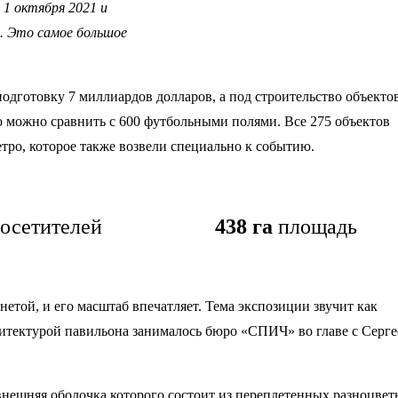
 1 октября 2021 и
2. Это самое большое
дготовку 7 миллиардов долларов, а под строительство объекто
во можно сравнить с 600 футбольными полями. Все 275 объектов
етро, которое также возвели специально к событию.
посетителей
438 га
площадь
етой, и его масштаб впечатляет. Тема экспозиции звучит как
хитектурой павильона занималось бюро «СПИЧ» во главе с Серг
внешняя оболочка которого состоит из переплетенных разноцве