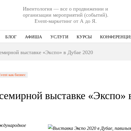
Ивентология — все о продвижении и
организации мероприятий (событий).
Event-маркетинг от А до Я.
БЛОГ
АФИША
УСЛУГИ
КУРСЫ
КОНФЕРЕНЦИ
Ниша
емирной выставке «Экспо» в Дубае 2020
Этап
Формат
vent как бизнес
Еще
семирной выставке «Экспо» 
ждународное