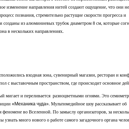
нное изменение направления нитей создают ощущение, что они н
процесс познания, стремительно растущие скорости прогресса и
и созданы из алюминиевых трубок диаметром 8 см, которые сог
она в нескольких направлениях.
сположились входная зона, сувенирный магазин, ресторан и кон
упол с выставочным пространством, где происходит основное де
рый мигает и переливается разноцветными огнями. Это семимет
озиции
«Механика чуда»
. Мультимедийное шоу рассказывает об
 феномене во Вселенной. По замыслу организаторов, за несколь
 узнать много нового о работе самого загадочного органа челов