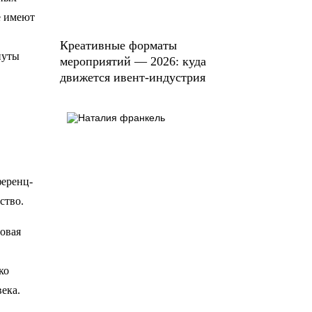
е имеют
Креативные форматы
нуты
мероприятий — 2026: куда
движется ивент-индустрия
ференц-
йство.
ровая
ко
ека.