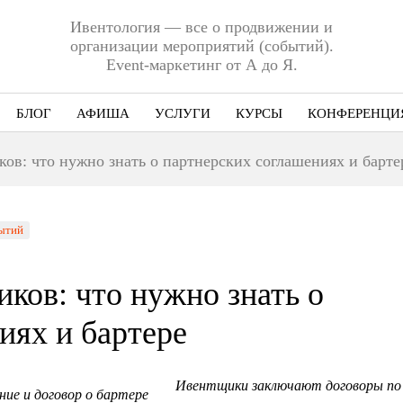
Ивентология — все о продвижении и
организации мероприятий (событий).
Event-маркетинг от А до Я.
БЛОГ
АФИША
УСЛУГИ
КУРСЫ
КОНФЕРЕНЦИ
Ниша
ов: что нужно знать о партнерских соглашениях и барте
Этап
Формат
ытий
Еще
ков: что нужно знать о
иях и бартере
Ивентщики заключают договоры по