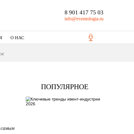
8 901 417 75 03
info@eventologia.ru
Я
О НАС
Кто мы
ре
Портфолио
ПОПУЛЯРНОЕ
 самым