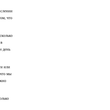
ислении
том, что
сколько
 в
н день
ги или
 что мы
ожно
олько