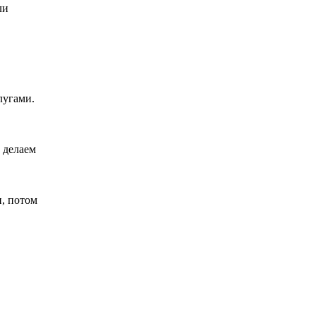
ли
лугами.
 делаем
и, потом