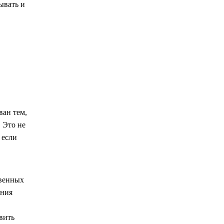
ывать и
ван тем,
 Это не
 если
твенных
ания
вить