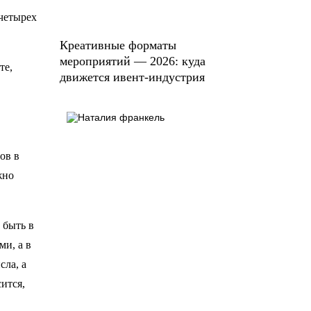
 четырех
Креативные форматы
мероприятий — 2026: куда
те,
движется ивент-индустрия
ов в
жно
 быть в
ми, а в
сла, а
ится,