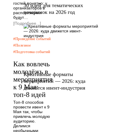
гостей понятно: у
30 идей для тематических
организаторов в
вечеринок на 2026 год
распоряжении
будут…
[Подробнее...]
Проведение событий
Полезное
Подготовка событий
Как вовлечь
молодёжь в
Креативные форматы
мероприятия
мероприятий — 2026: куда
к 9 Мая:
движется ивент-индустрия
топ-8 идей
Топ-8 способов
провести ивент к 9
Мая так, чтобы
привлечь молодую
аудиторию.
Делимся
необычными