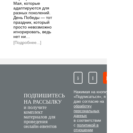
Мая, которые
адаптируются для
разных поколений.
День Победы — тот
праздник, который
просто невозможно
игнорировать, ведь
нет ни…
[Подробнее...]
Нажимая на кнопку
ПОДПИШИТЕСЬ
«Подписаться», я
НА РАССЫЛКУ
даю согласие на
обработку
и получите
персональных
комплект
данных
материалов для
в соответствии
проведения
с
политикой в
онлайн-ивентов
отношении