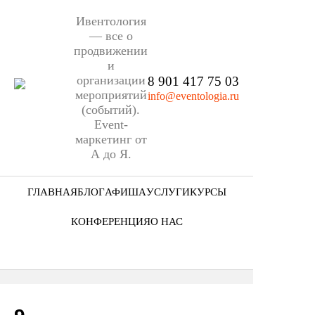
Ивентология
— все о
продвижении
и
организации
8 901 417 75 03
мероприятий
info@eventologia.ru
(событий).
Event-
маркетинг от
А до Я.
ГЛАВНАЯ
БЛОГ
АФИША
УСЛУГИ
КУРСЫ
Ниша
КОНФЕРЕНЦИЯ
О НАС
Этап
Кто мы
Формат
Портфолио
Еще