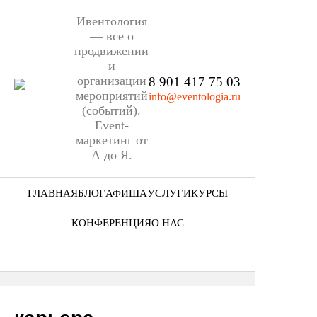
Ивентология
— все о
продвижении
и
организации
8 901 417 75 03
мероприятий
info@eventologia.ru
(событий).
Event-
маркетинг от
А до Я.
ГЛАВНАЯ
БЛОГ
АФИША
УСЛУГИ
КУРСЫ
Ниша
КОНФЕРЕНЦИЯ
О НАС
Этап
Кто мы
Формат
Портфолио
Еще