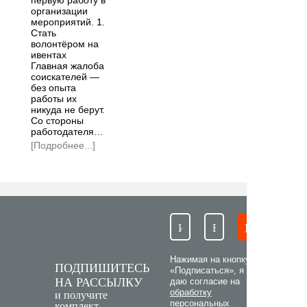
первую работу в
организации
мероприятий. 1.
Стать
волонтёром на
ивентах
Главная жалоба
соискателей —
без опыта
работы их
никуда не берут.
Со стороны
работодателя…
[Подробнее...]
Нажимая на кнопку
ПОДПИШИТЕСЬ
«Подписаться», я
НА РАССЫЛКУ
даю согласие на
обработку
и получите
персональных
комплект