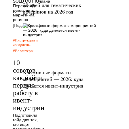
SOLD OUT Юлиана
30 идей для тематических
Передерий,
руководитель
вечеринок на 2026 год
маркетинга
региона…
[Подробнее...]
Инструкции и
алгоритмы
Волонтеры
10
советов,
Креативные форматы
как найти
мероприятий — 2026: куда
первую
движется ивент-индустрия
работу в
ивент-
индустрии
Подготовили
гайд для тех,
кто ищет