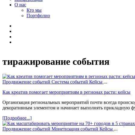
О нас
Кто мы
Портфолио
тиражирование события
Продвижение событий
Система событий
Кейсы
...
Как креатив помогает мероприятиям в регионах расти: кейсы
Организация региональных мероприятий почти всегда происход
декоративным элементом и начинает выполнять прикладную ф
[Подробнее...]
Продвижение событий
Монетизация событий
Кейсы
...