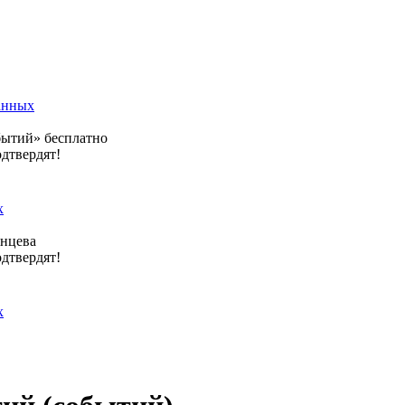
анных
бытий» бесплатно
одтвердят!
х
янцева
одтвердят!
х