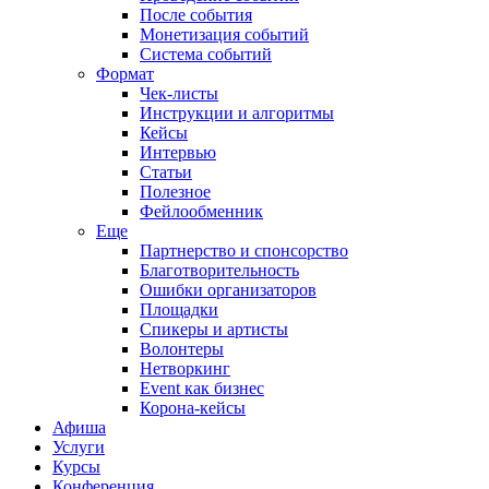
После события
Монетизация событий
Система событий
Формат
Чек-листы
Инструкции и алгоритмы
Кейсы
Интервью
Статьи
Полезное
Фейлообменник
Еще
Партнерство и спонсорство
Благотворительность
Ошибки организаторов
Площадки
Спикеры и артисты
Волонтеры
Нетворкинг
Event как бизнес
Корона-кейсы
Афиша
Услуги
Курсы
Конференция