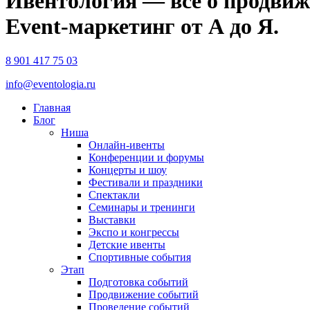
Ивентология — все о продвиж
Event-маркетинг от А до Я.
8 901 417 75 03
info@eventologia.ru
Главная
Блог
Ниша
Онлайн-ивенты
Конференции и форумы
Концерты и шоу
Фестивали и праздники
Спектакли
Семинары и тренинги
Выставки
Экспо и конгрессы
Детские ивенты
Спортивные события
Этап
Подготовка событий
Продвижение событий
Проведение событий