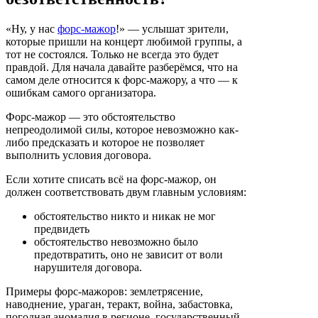
«Ну, у нас
форс-мажор
!» — услышат зрители,
которые пришли на концерт любимой группы, а
тот не состоялся. Только не всегда это будет
правдой. Для начала давайте разберёмся, что на
самом деле относится к форс-мажору, а что — к
ошибкам самого организатора.
Форс-мажор — это обстоятельство
непреодолимой силы, которое невозможно как-
либо предсказать и которое не позволяет
выполнить условия договора.
Если хотите списать всё на форс-мажор, он
должен соответствовать двум главным условиям:
обстоятельство никто и никак не мог
предвидеть
обстоятельство невозможно было
предотвратить, оно не зависит от воли
нарушителя договора.
Примеры форс-мажоров: землетрясение,
наводнение, ураган, теракт, война, забастовка,
погодная аномалия в регионе, государственный