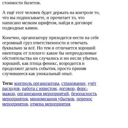
стоимости билетов.
А ещё этот человек будет держать на контроле то,
что вы подписываете, и прочитает то, что
написано мелким шрифтом, найдя в договоре
подводные камни.
Конечно, организатору приходится нести на себе
огромный груз ответственности и отвечать
буквально за всё. Но тем и отличается хороший
ивентщик от плохого: какие бы непреодолимые
обстоятельства ни случались и ни несли убытки,
хороший, как птица феникс, возродится и
продолжит делать события, просто приняв
случившееся как уникальный опыт.
Теги:
контроль организатора
,
страхование
,
учёт
расходов
,
работа с юристом
,
договор
,
форс-
мажор
,
организация мероприятий
,
безопасность
мероприятия
,
минимизация убытков
,
перенос
мероприятия
,
отмена мероприятия
Понравился материал? Поделитесь им с друзьями
в соцсетях!
Задайте вопрос команде!