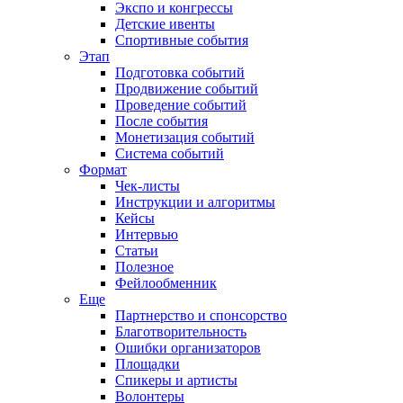
Экспо и конгрессы
Детские ивенты
Спортивные события
Этап
Подготовка событий
Продвижение событий
Проведение событий
После события
Монетизация событий
Система событий
Формат
Чек-листы
Инструкции и алгоритмы
Кейсы
Интервью
Статьи
Полезное
Фейлообменник
Еще
Партнерство и спонсорство
Благотворительность
Ошибки организаторов
Площадки
Спикеры и артисты
Волонтеры