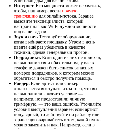
если площадка для вас не готова.
Интернет.
Его мощности может не хватить,
чтобы, например, вести
прямую
трансляцию
для онлайн-потока. Заранее
вызовите техспециалиста, который
настроит для вас Wi-Fi нужной мощности
под ваши задачи.
Звук и свет.
Тестируйте оборудование,
когда выбираете площадку. Утром в день
ивента ещё раз убедитесь в качестве
техники, сделав генеральный прогон.
Подрядчики.
Если один из них не приехал,
не выполнил свои обязательства, у вас в
телефоне должен быть список запасных
номеров подрядчиков, к которым можно
обратиться и быстро получить помощь.
Райдер.
Если артист или спикер
отказывается выступать из-за того, что вы
не выполнили какое-то условие —
например, не предоставили личную
гримёрную, — это ваша ошибка. Уточняйте
условия выступления заранее; если артист
популярный, то действуйте по райдеру или
заранее договаривайтесь о том, какой пункт
можно заменить и как. Например, если в