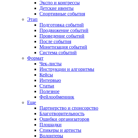
Экспо и конгрессы
Детские ивенты
Спортивные события
Этап
Подготовка событий
Продвижение событий
Проведение событий
После события
Монетизация событий
Система событий
Формат
Чек-листы
Инструкции и алгоритмы
Кейсы
Интервью
Статьи
Полезное
Фейлообменник
Еще
Партнерство и спонсорство
Благотворительность
Ошибки организаторов
Площадки
Спикеры и артисты
Волонтеры