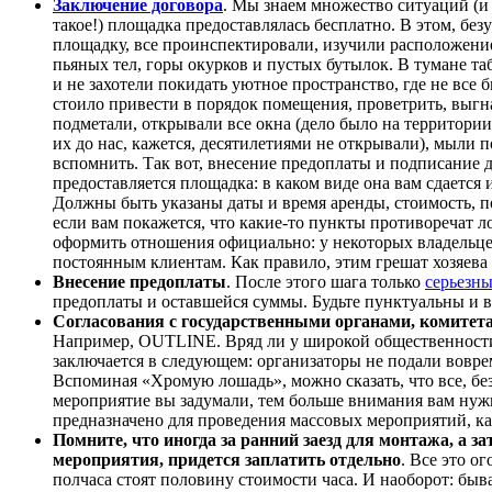
Заключение договора
. Мы знаем множество ситуаций (и 
такое!) площадка предоставлялась бесплатно. В этом, бе
площадку, все проинспектировали, изучили расположение
пьяных тел, горы окурков и пустых бутылок. В тумане т
и не захотели покидать уютное пространство, где не все б
стоило привести в порядок помещения, проветрить, выгна
подметали, открывали все окна (дело было на территории
их до нас, кажется, десятилетиями не открывали), мыли 
вспомнить. Так вот, внесение предоплаты и подписание 
предоставляется площадка: в каком виде она вам сдается
Должны быть указаны даты и время аренды, стоимость, п
если вам покажется, что какие-то пункты противоречат 
оформить отношения официально: у некоторых владельцев
постоянным клиентам. Как правило, этим грешат хозяева
Внесение предоплаты
. После этого шага только
серьезн
предоплаты и оставшейся суммы. Будьте пунктуальны и в
Согласования с государственными органами, комитета
Например, OUTLINE. Вряд ли у широкой общественности 
заключается в следующем: организаторы не подали вовре
Вспоминая «Хромую лошадь», можно сказать, что все, без
мероприятие вы задумали, тем больше внимания вам нуж
предназначено для проведения массовых мероприятий, к
Помните, что иногда за ранний заезд для монтажа, а 
мероприятия, придется заплатить отдельно
. Все это о
полчаса стоят половину стоимости часа. И наоборот: быв