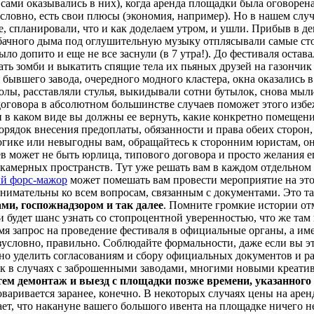
сами оказывались в них), когда аренда площадки была оговорена
зусловно, есть свои плюсы (экономия, например). Но в нашем слу
, спланировали, что и как доделаем утром, и ушли. Прибыв в д
абачного дыма под оглушительную музыку отплясывали самые ст
ыло допито и еще не все заснули (в 7 утра!). До фестиваля оста
ть зомби и выкатить спящие тела их пьяных друзей на газончик 
 бывшего завода, очередного модного кластера, окна оказались 
полы, расставляли стулья, выкидывали сотни бутылок, снова мыли
договора в абсолютном большинстве случаев поможет этого избе
 и в каком виде вы должны ее вернуть, какие конкретно помеще
орядок внесения предоплаты, обязанности и права обеих сторон,
логике или невыгодны вам, обращайтесь к сторонним юристам, о
 может не быть юрлица, типового договора и просто желания е
 камерных пространств. Тут уже решать вам в каждом отдельном 
ый форс-мажор
может помешать вам провести мероприятие на это
нимательны ко всем вопросам, связанным с документами. Это та 
ми, госпожнадзором и так далее
. Помните громкие истории от
будет шанс узнать со стопроцентной уверенностью, что же там 
мя запрос на проведение фестиваля в официальные органы, а им
условно, правильно. Соблюдайте формальности, даже если вы это
но уделить согласованиям и сбору официальных документов и ра
ак в случаях с заброшенными заводами, многими новыми креатив
затем демонтаж и выезд с площадки позже времени, указанного
говаривается заранее, конечно. В некоторых случаях цены на ар
ает, что накануне вашего большого ивента на площадке ничего н