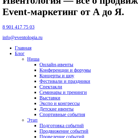
Ивентология — все о продвиж
Event-маркетинг от А до Я.
8 901 417 75 03
info@eventologia.ru
Главная
Блог
Ниша
Онлайн-ивенты
Конференции и форумы
Концерты и шоу
Фестивали и праздники
Спектакли
Семинары и тренинги
Выставки
Экспо и конгрессы
Детские ивенты
Спортивные события
Этап
Подготовка событий
Продвижение событий
Проведение событий