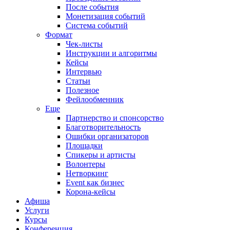
После события
Монетизация событий
Система событий
Формат
Чек-листы
Инструкции и алгоритмы
Кейсы
Интервью
Статьи
Полезное
Фейлообменник
Еще
Партнерство и спонсорство
Благотворительность
Ошибки организаторов
Площадки
Спикеры и артисты
Волонтеры
Нетворкинг
Event как бизнес
Корона-кейсы
Афиша
Услуги
Курсы
Конференция