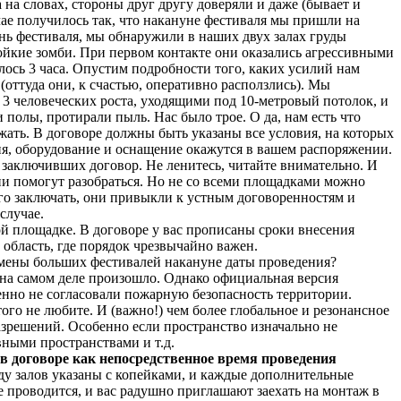
 на словах, стороны друг другу доверяли и даже (бывает и
чае получилось так, что накануне фестиваля мы пришли на
ень фестиваля, мы обнаружили в наших двух залах груды
ойкие зомби. При первом контакте они оказались агрессивными
валось 3 часа. Опустим подробности того, каких усилий нам
(оттуда они, к счастью, оперативно расползлись). Мы
в 3 человеческих роста, уходящими под 10-метровый потолок, и
 полы, протирали пыль. Нас было трое. О да, нам есть что
жать. В договоре должны быть указаны все условия, на которых
ния, оборудование и оснащение окажутся в вашем распоряжении.
 заключивших договор. Не ленитесь, читайте внимательно. И
ни помогут разобраться. Но не со всеми площадками можно
го заключать, они привыкли к устным договоренностям и
случае.
й площадке. В договоре у вас прописаны сроки внесения
область, где порядок чрезвычайно важен.
мены больших фестивалей накануне даты проведения?
на самом деле произошло. Однако официальная версия
енно не согласовали пожарную безопасность территории.
го не любите. И (важно!) чем более глобальное и резонансное
зрешений. Особенно если пространство изначально не
ными пространствами и т.д.
 в договоре как непосредственное время проведения
енду залов указаны с копейками, и каждые дополнительные
е проводится, и вас радушно приглашают заехать на монтаж в