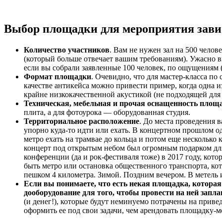
Выбор площадки для мероприятия завис
Количество участников
. Вам не нужен зал на 500 челов
(который больше отвечает вашим требованиям). Ужасно вы
если вы собрали заявленные 100 человек, по ощущениям (
Формат площадки
. Очевидно, что для мастер-класса п
качестве антикейса можно привести пример, когда одна 
крайне низкокачественной акустикой (не подходящей дл
Техническая, мебельная и прочая оснащенность площ
плита, а для фотоурока — оборудованная студия.
Территориальное расположение
. До места проведения 
упорно куда-то идти или ехать. В концертном прошлом о
метро ехать на трамвае до кольца и потом еще несколько 
концерт под открытым небом был огромным подарком для н
конференции (да и рок-фестиваля тоже) в 2017 году, кот
быть метро или остановка общественного транспорта, кот
пешком 4 километра. Зимой. Поздним вечером. В метель 
Если вы понимаете, что есть некая площадка, которая в
дооборудование для того, чтобы провести на ней зап
(и денег!), которые будут неминуемо потрачены на прив
оформить ее под свои задачи, чем арендовать площадку