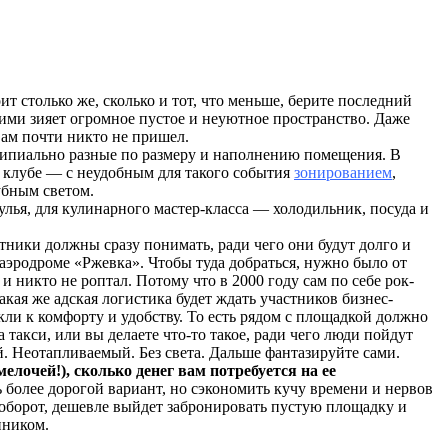
ит столько же, сколько и тот, что меньше, берите последний
 ними зияет огромное пустое и неуютное пространство. Даже
вам почти никто не пришел.
нципиально разные по размеру и наполнению помещения. В
м клубе — с неудобным для такого события
зонированием
,
убным светом.
лья, для кулинарного мастер-класса — холодильник, посуда и
тники должны сразу понимать, ради чего они будут долго и
аэродроме «Ржевка». Чтобы туда добраться, нужно было от
и никто не роптал. Потому что в 2000 году сам по себе рок-
кая же адская логистика будет ждать участников бизнес-
кли к комфорту и удобству. То есть рядом с площадкой должно
такси, или вы делаете что-то такое, ради чего люди пойдут
. Неотапливаемый. Без света. Дальше фантазируйте сами.
елочей!), сколько денег вам потребуется на ее
ь более дорогой вариант, но сэкономить кучу времени и нервов
аоборот, дешевле выйдет забронировать пустую площадку и
нником.