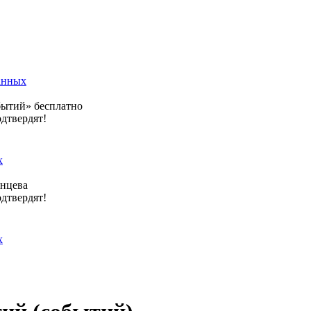
анных
бытий» бесплатно
одтвердят!
х
янцева
одтвердят!
х