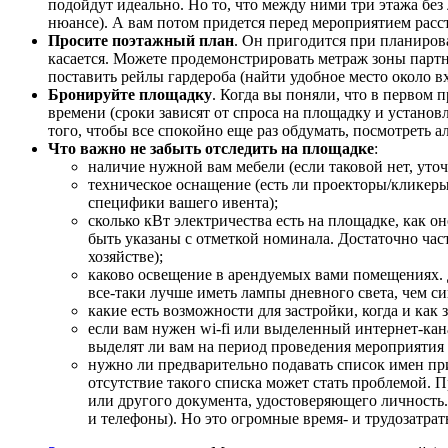
подойдут идеально. Но то, что между ними три этажа без
нюансе). А вам потом придется перед мероприятием расста
Просите поэтажный план
. Он пригодится при планиров
касается. Можете продемонстрировать метраж зоны партне
поставить рейлы гардероба (найти удобное место около вхо
Бронируйте площадку
. Когда вы поняли, что в первом
времени (сроки зависят от спроса на площадку и установ
того, чтобы все спокойно еще раз обдумать, посмотреть 
Что важно не забыть отследить на площадке
:
наличие нужной вам мебели (если таковой нет, уточ
техническое оснащение (есть ли проекторы/кликеры
специфики вашего ивента);
сколько кВт электричества есть на площадке, как о
быть указаны с отметкой номинала. Достаточно ча
хозяйстве);
каково освещение в арендуемых вами помещениях.
все-таки лучше иметь лампы дневного света, чем с
какие есть возможности для застройки, когда и как 
если вам нужен wi-fi или выделенный интернет-кана
выделят ли вам на период проведения мероприятия 
нужно ли предварительно подавать список имен пр
отсутствие такого списка может стать проблемой. П
или другого документа, удостоверяющего личность.
и телефоны). Но это огромные время- и трудозатрат