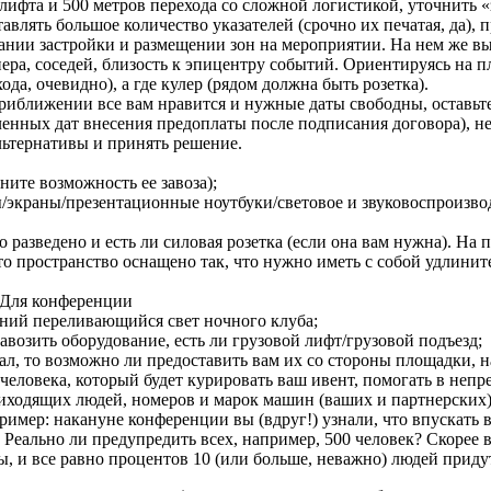
 лифта и 500 метров перехода со сложной логистикой, уточнить 
влять большое количество указателей (срочно их печатая, да), пр
ании застройки и размещении зон на мероприятии. На нем же вы
ра, соседей, близость к эпицентру событий. Ориентируясь на пл
да, очевидно), а где кулер (рядом должна быть розетка).
 приближении все вам нравится и нужные даты свободны, оставьт
ленных дат внесения предоплаты после подписания договора), не
альтернативы и принять решение.
ните возможность ее завоза);
/экраны/презентационные ноутбуки/световое и звуковоспроизвод
но разведено и есть ли силовая розетка (если она вам нужна). 
сто пространство оснащено так, что нужно иметь с собой удлин
 Для конференции
иний переливающийся свет ночного клуба;
завозить оборудование, есть ли грузовой лифт/грузовой подъезд;
л, то возможно ли предоставить вам их со стороны площадки, на
человека, который будет курировать ваш ивент, помогать в неп
иходящих людей, номеров и марок машин (ваших и партнерских).
ример: накануне конференции вы (вдруг!) узнали, что впускать 
 Реально ли предупредить всех, например, 500 человек? Скорее 
ы, и все равно процентов 10 (или больше, неважно) людей придут