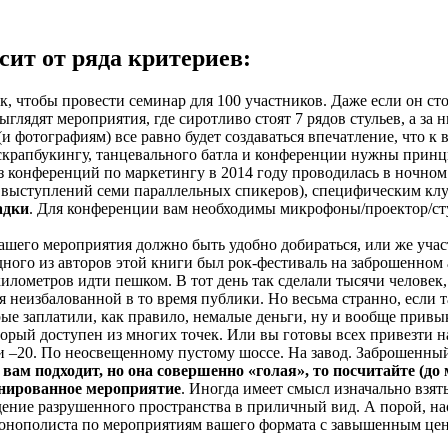
ит от ряда критериев:
ек, чтобы провести семинар для 100 участников. Даже если он сто
глядят мероприятия, где сиротливо стоят 7 рядов стульев, а за
и фотографиям) все равно будет создаваться впечатление, что к 
о скрапбукингу, танцевального батла и конференции нужны при
из конференций по маркетингу в 2014 году проводилась в ночно
я выступлений семи параллельных спикеров), специфическим кл
адки
. Для конференции вам необходимы микрофоны/проектор/сту
вашего мероприятия должно быть удобно добираться, или же учас
дного из авторов этой книги был рок-фестиваль на заброшенном 
километров идти пешком. В тот день так сделали тысячи человек, 
еизбалованной в то время публики. Но весьма странно, если та
орые заплатили, как правило, немалые деньги, ну и вообще привы
орый доступен из многих точек. Или вы готовы всех привезти на 
и –20. По неосвещенному пустому шоссе. На завод. Заброшенный
ам подходит, но она совершенно «голая», то посчитайте (до м
ланированное мероприятие
. Иногда имеет смысл изначально взят
едение разрушенного пространства в приличный вид. А порой, н
-монополиста по мероприятиям вашего формата с завышенным це