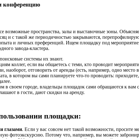
все возможные пространства, залы и выставочные зоны. Объясняе
яц и с такой же периодичностью закрываются, перепрофилирую
опыта и личных преференций. Ищем площадку под мероприятие,
дного завода-кластера.
 поисковые системы их знают.
м коллег, если вы общаетесь с теми, кто проводит мероприятия 
и, наоборот, отговорить от аренды (есть, например, одно место 
а, в котором вы сами планируете что-то проводить: приходите,
далее.
ом в своем городе, владельцы площадок сами обращаются к вам с
ашают в гости, дают скидки на аренду.
спользовании площадки:
и глазами
. Если у вас совсем нет такой возможности, просите 
ную фотоэкскурсию. Потому что, например, вы можете заброниров