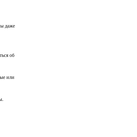
ны даже
ться об
вые или
ы.