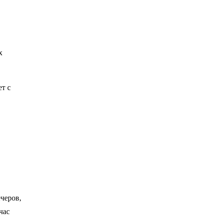
х
т с
черов,
час