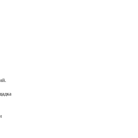
ий.
щадка
и