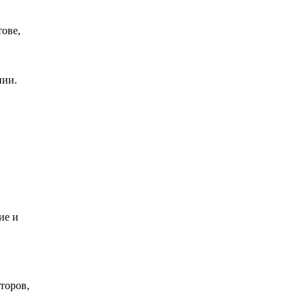
тове,
нии.
ие и
торов,