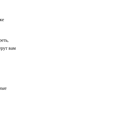
же
реть,
ерут вам
чные