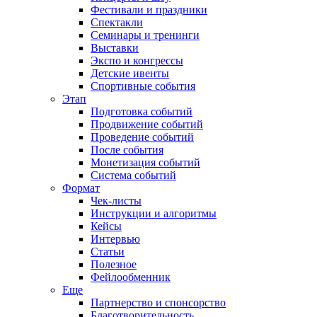
Фестивали и праздники
Спектакли
Семинары и тренинги
Выставки
Экспо и конгрессы
Детские ивенты
Спортивные события
Этап
Подготовка событий
Продвижение событий
Проведение событий
После события
Монетизация событий
Система событий
Формат
Чек-листы
Инструкции и алгоритмы
Кейсы
Интервью
Статьи
Полезное
Фейлообменник
Еще
Партнерство и спонсорство
Благотворительность