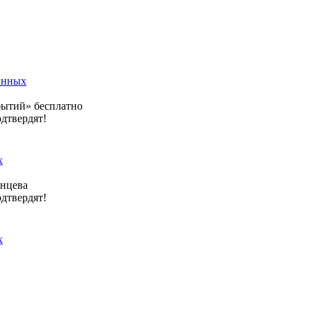
анных
бытий» бесплатно
одтвердят!
х
янцева
одтвердят!
х