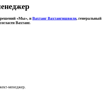
менеджер
х решений «Мы», и
Вахтанг Вахтангишвили
, генеральный
огласен Вахтанг.
джект-менеджер.