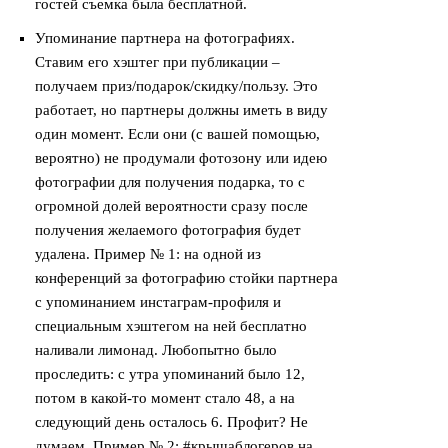
гостей съемка была бесплатной.
Упоминание партнера на фотографиях.
Ставим его хэштег при публикации –
получаем приз/подарок/скидку/пользу. Это
работает, но партнеры должны иметь в виду
один момент. Если они (с вашей помощью,
вероятно) не продумали фотозону или идею
фотографии для получения подарка, то с
огромной долей вероятности сразу после
получения желаемого фотография будет
удалена. Пример № 1: на одной из
конференций за фотографию стойки партнера
с упоминанием инстаграм-профиля и
специальным хэштегом на ней бесплатно
наливали лимонад. Любопытно было
проследить: с утра упоминаний было 12,
потом в какой-то момент стало 48, а на
следующий день осталось 6. Профит? Не
думаем. Пример № 2: #крышаблогеров на