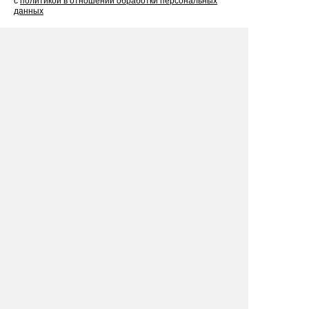
с
политикой в отношении обработки персональных
данных
Рекомендуем
посмотреть
Топ-15 интерактивных фотозон на
мероприятие