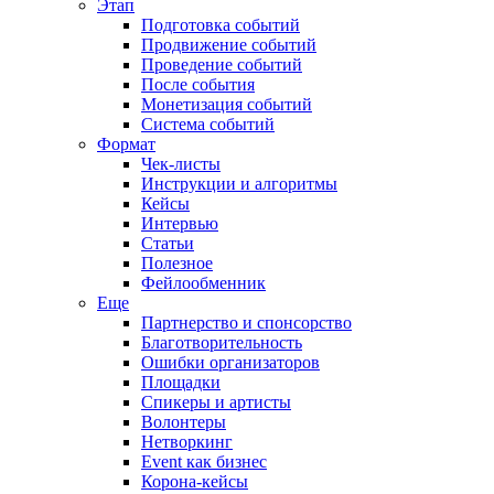
Этап
Подготовка событий
Продвижение событий
Проведение событий
После события
Монетизация событий
Система событий
Формат
Чек-листы
Инструкции и алгоритмы
Кейсы
Интервью
Статьи
Полезное
Фейлообменник
Еще
Партнерство и спонсорство
Благотворительность
Ошибки организаторов
Площадки
Спикеры и артисты
Волонтеры
Нетворкинг
Event как бизнес
Корона-кейсы