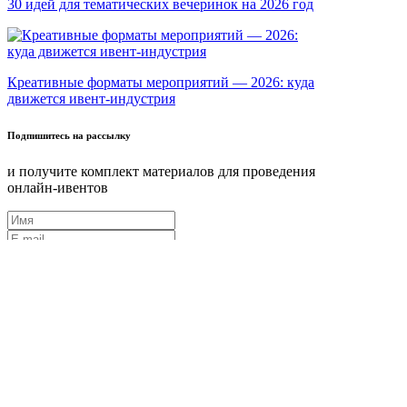
30 идей для тематических вечеринок на 2026 год
Креативные форматы мероприятий — 2026: куда
движется ивент-индустрия
Подпишитесь на рассылку
и получите комплект материалов для проведения
онлайн-ивентов
Нажимая на кнопку «Подписаться», я даю
согласие на
обработку персональных данных
в соответствии с
политикой в отношении
обработки персональных данных
Задайте вопрос команде!
Принимаем ваши вопросы об ивентах и
публикуем ответы от специалистов
«Ивентологии»