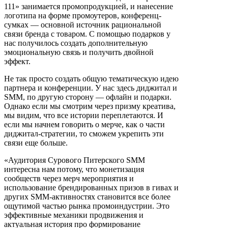
111» занимается промопродукцией, и нанесение
логотипа на форме промоутеров, конференц-
сумках — основной источник рациональной
связи бренда с товаром. С помощью подарков у
нас получилось создать дополнительную
эмоциональную связь и получить двойной
эффект.
Не так просто создать общую тематическую идею
партнера и конференции. У нас здесь диджитал и
SMM, по другую сторону — офлайн и подарки.
Однако если мы смотрим через призму креатива,
мы видим, что все истории переплетаются. И
если мы начнем говорить о мерче, как о части
диджитал-стратегии, то сможем укрепить эти
связи еще больше.
«Аудитория Сурового Питерского SMM
интересна нам потому, что монетизация
сообществ через мерч мероприятия и
использование брендированных призов в гивах и
других SMM-активностях становится все более
ощутимой частью рынка промоиндустрии. Это
эффективные механики продвижения и
актуальная история про формирование