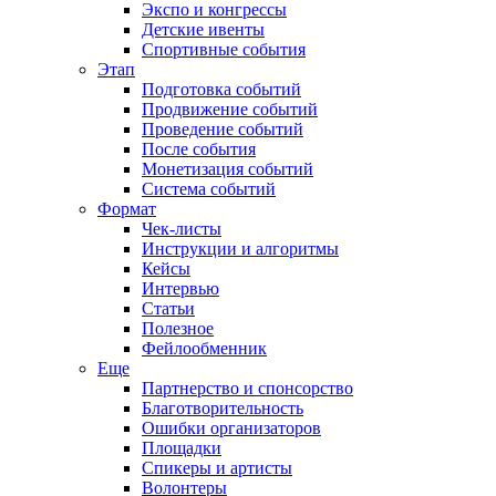
Экспо и конгрессы
Детские ивенты
Спортивные события
Этап
Подготовка событий
Продвижение событий
Проведение событий
После события
Монетизация событий
Система событий
Формат
Чек-листы
Инструкции и алгоритмы
Кейсы
Интервью
Статьи
Полезное
Фейлообменник
Еще
Партнерство и спонсорство
Благотворительность
Ошибки организаторов
Площадки
Спикеры и артисты
Волонтеры