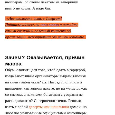
шопперам, со своим пакетом на вечеринку
никто не ходит. А надо бы.
«Ивентология» есть в Telegram!
наш канал
Подписывайтесь на
и читайте
самый свежий и полезный контент об
организации мероприятий от нашей команды.
Зачем? Оказывается, причин
масса
Обувь сложить для того, чтоб сдать в гардероб,
когда заботливые организаторы выдали тапочки
на смену каблучкам? Да. Награду получили в
шикарном картонном пакете, но на улице дождь
со снегом, а пакетами богатыми с узорами не
раскидываются? Совершенно точно. Решили
взять с собой
десерты или шашлычки
домой, но
любезно упакованные официантами контейнеры