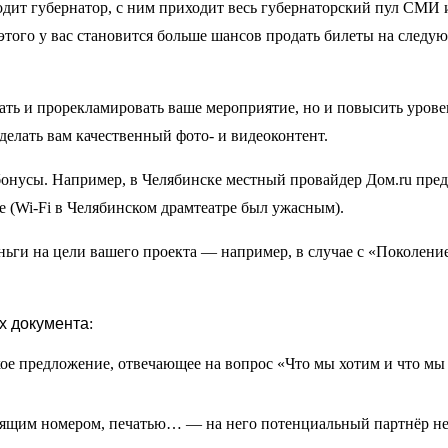
одит губернатор, с ним приходит весь губернаторский пул СМИ 
этого у вас становится больше шансов продать билеты на следу
ать и прорекламировать ваше мероприятие, но и повысить урове
елать вам качественный фото- и видеоконтент.
бонусы. Например, в Челябинске местный провайдер Дом.ru пре
pe (Wi-Fi в Челябинском драмтеатре был ужасным).
ньги на цели вашего проекта — например, в случае с «Поколени
х документа
:
ое предложение
, отвечающее на вопрос «Что мы хотим и что м
одящим номером, печатью…
—
на него потенциальный партнёр не