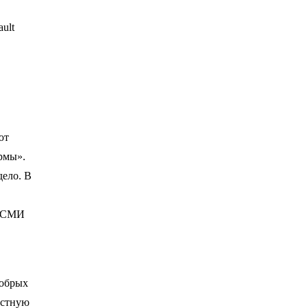
ult
ют
рмы».
дело. В
. СМИ
добрых
естную