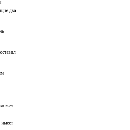
и
ющие два
нь
доставил
ем
ы можем
 имеет