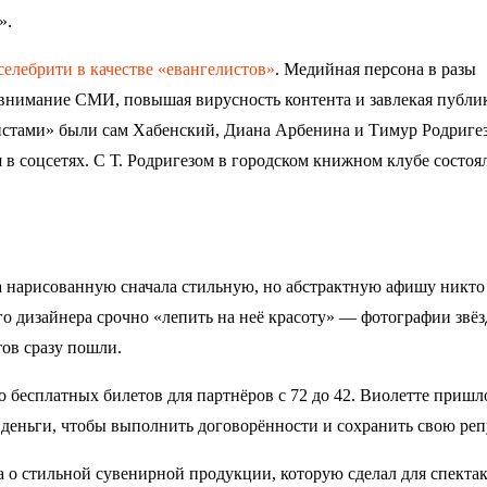
».
селебрити в качестве «евангелистов»
. Медийная персона в разы
 внимание СМИ, повышая вирусность контента и завлекая публик
листами» были сам Хабенский, Диана Арбенина и Тимур Родриге
я в соцсетях. С Т. Родригезом в городском книжном клубе состоя
а нарисованную сначала стильную, но абстрактную афишу никто
 дизайнера срочно «лепить на неё красоту»
—
фотографии звёз
ов сразу пошли.
о бесплатных билетов для партнёров с 72 до 42. Виолетте пришл
е деньги, чтобы выполнить договорённости и сохранить свою ре
а о стильной сувенирной продукции, которую сделал для спекта