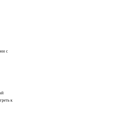
фии с
ый
греть к