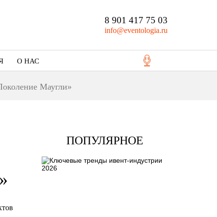
8 901 417 75 03
info@eventologia.ru
Я
О НАС
Кто мы
«Поколение Маугли»
Портфолио
ПОПУЛЯРНОЕ
»
ктов