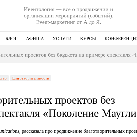
Ивентология — все о продвижении и
организации мероприятий (событий).
Event-маркетинг от А до Я.
БЛОГ
АФИША
УСЛУГИ
КУРСЫ
КОНФЕРЕНЦИ
Ниша
ительных проектов без бюджета на примере спектакля 
Этап
Формат
ство
Благотворительность
Еще
рительных проектов без
пектакля «Поколение Маугли
nications,
рассказала про
продвижение благотворительных прое