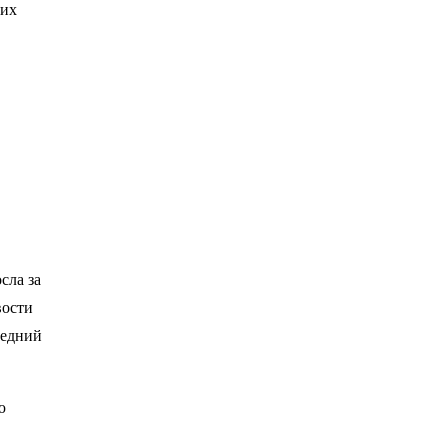
оих
сла за
вости
редний
ю