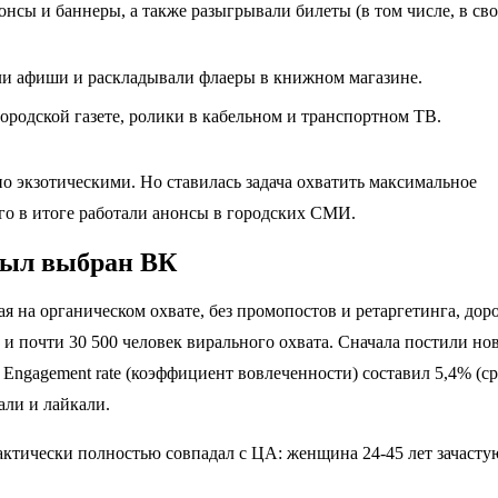
онсы и баннеры, а также разыгрывали билеты (в том числе, в св
али афиши и раскладывали флаеры в книжном магазине.
родской газете, ролики в кабельном и транспортном ТВ.
о экзотическими. Но ставилась задача охватить максимальное
о в итоге работали анонсы в городских СМИ.
был выбран ВК
я на органическом охвате, без промопостов и ретаргетинга, доро
 и почти 30 500 человек вирального охвата. Сначала постили но
. Engagement rate (коэффициент вовлеченности) составил 5,4% (с
ли и лайкали.
ктически полностью совпадал с ЦА: женщина 24-45 лет зачасту