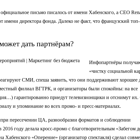
 официальное письмо писалось от имени Хабенского, а CEO Rena
т имени директора фонда. Далеко не факт, что французский топ-
 может дать партнёрам?
Инфопартнёры получа
«чистку социальной ка
еагируют СМИ, спеша заявить, что они поддерживают хорошее 
естный филиал ВГТРК, и организаторы были спокойны: на все
иция…) гарантированно приедут телевизионщики и отснимут их
иалу и упоминание во всех промо- и пресс-материалах.
 при пересечении ЦА, разнообразии форматов и соблюдении
в 2016 году делала кросс-промо с благотворительным «Забегом 
ина Хабенского «Оперение» (организатор спектакля) сделал совм