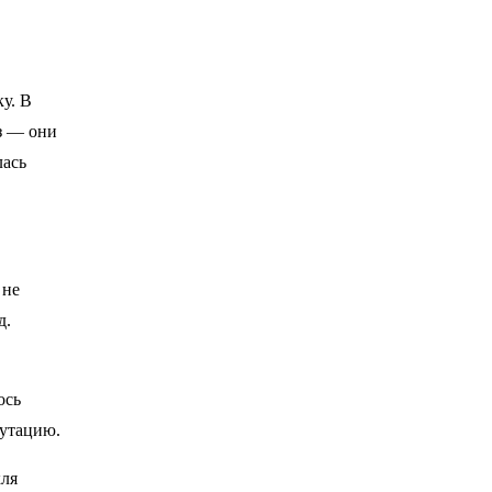
у. В
з — они
лась
 не
д.
ось
путацию.
кля