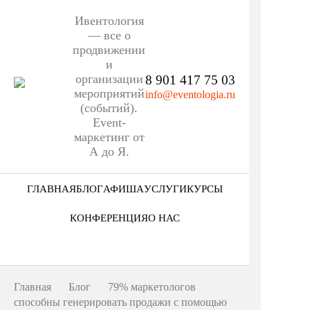
Ивентология
— все о
продвижении
и
организации
8 901 417 75 03
мероприятий
info@eventologia.ru
(событий).
Event-
маркетинг от
А до Я.
ГЛАВНАЯ
БЛОГ
АФИША
УСЛУГИ
КУРСЫ
Ниша
КОНФЕРЕНЦИЯ
О НАС
Этап
Кто мы
Формат
Портфолио
Главная
Блог
79% маркетологов
Еще
способны генерировать продажи с помощью