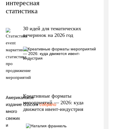
интересная
статистика
30 идей для тематических
вечеринок на 2026 год
Креативные форматы
Американское
мероприятий — 2026: куда
издание G2.com
собрало
движется ивент-индустрия
много
свежих
и